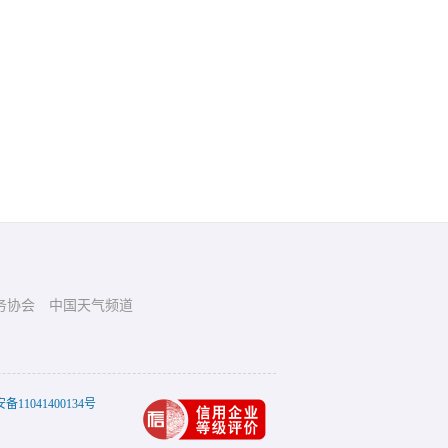
务协会
中国天气频道
11041400134号