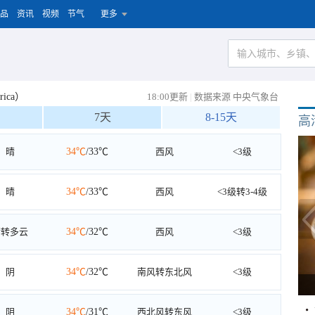
品
资讯
视频
节气
更多
rica）
18:00更新
|
数据来源 中央气象台
7天
8-15天
高
晴
34℃
/33℃
西风
<3级
晴
34℃
/33℃
西风
<3级转3-4级
晴转多云
34℃
/32℃
西风
<3级
阴
34℃
/32℃
南风转东北风
<3级
阴
34℃
/31℃
西北风转东风
<3级