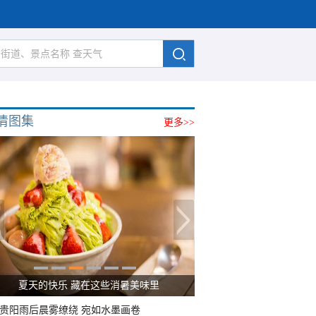
清图集
更多>>
夏天的快乐 藏在这些消暑美味里
贵阳雨后晨雾缭绕 宛如水墨画卷