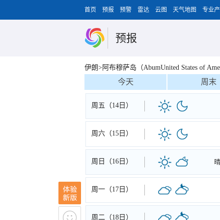
首页
预报
预警
雷达
云图
天气地图
专业产
预报
伊朗>阿布穆萨岛（AbumUnited States of Ame
今天
周末
周五（14日）
周六（15日）
周日（16日）
周一（17日）
周二（18日）