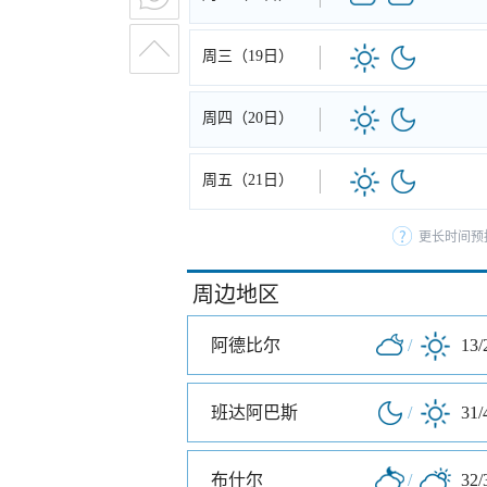
周三（19日）
周四（20日）
周五（21日）
更长时间预
周边地区
阿德比尔
/
13/
班达阿巴斯
/
31/
布什尔
/
32/