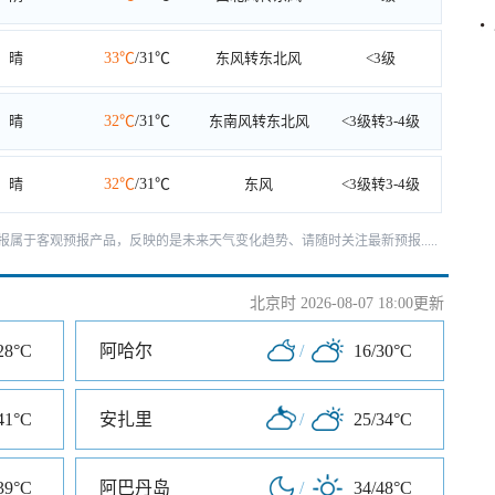
晴
33℃
/31℃
东风转东北风
<3级
晴
32℃
/31℃
东南风转东北风
<3级转3-4级
晴
32℃
/31℃
东风
<3级转3-4级
报属于客观预报产品，反映的是未来天气变化趋势、请随时关注最新预报.....
北京时 2026-08-07 18:00更新
28°C
阿哈尔
/
16/30°C
41°C
安扎里
/
25/34°C
39°C
阿巴丹岛
/
34/48°C