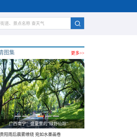
清图集
更多>>
广西南宁：盛夏里的“绿野仙踪”
贵阳雨后晨雾缭绕 宛如水墨画卷