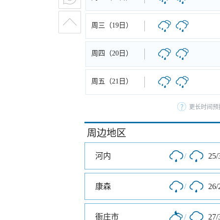
周三（19日）
周四（20日）
周五（21日）
更长时间预
周边地区
河内
/
25/
康森
/
26/
衙庄市
/
27/