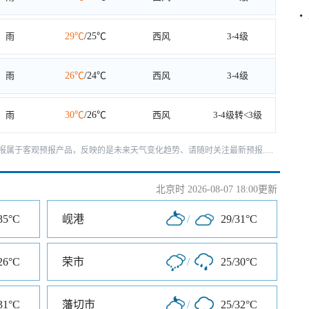
雨
29℃
/25℃
西风
3-4级
雨
26℃
/24℃
西风
3-4级
雨
30℃
/26℃
西风
3-4级转<3级
报属于客观预报产品，反映的是未来天气变化趋势、请随时关注最新预报.....
北京时 2026-08-07 18:00更新
35°C
岘港
/
29/31°C
26°C
荣市
/
25/30°C
31°C
藩切市
/
25/32°C