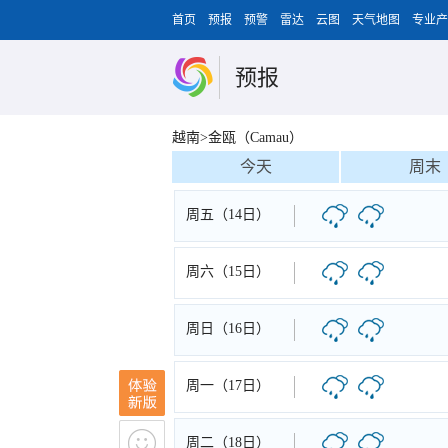
首页
预报
预警
雷达
云图
天气地图
专业产
预报
越南>金瓯（Camau）
今天
周末
周五（14日）
周六（15日）
周日（16日）
周一（17日）
周二（18日）