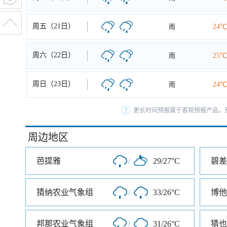
周五（21日）
雨
24℃
周六（22日）
雨
25℃
周日（23日）
雨
24℃
更长时间预报属于客观预报产品，反
周边地区
芭提雅
/
29/27°C
碧差
猜纳农业气象组
/
33/26°C
博他
邦那农业气象组
/
31/26°C
猜也