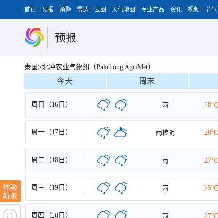
首页
预报
预警
雷达
云图
天气地图
专业产品
资讯
视频
节气
预报
泰国>北冲农业气象组（Pakchong AgriMet）
今天
周末
周日（16日）
雨
28℃
周一（17日）
雨转阴
28℃
周二（18日）
雨
27℃
周三（19日）
雨
25℃
周四（20日）
雨
27℃