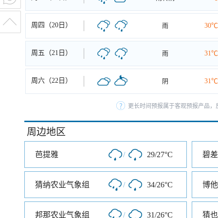
周四（20日）
雨
30℃
周五（21日）
雨
31℃
周六（22日）
阴
31℃
更长时间预报属于客观预报产品，反
周边地区
芭提雅
/
29/27°C
碧差
猜纳农业气象组
/
34/26°C
博他
邦那农业气象组
/
31/26°C
猜也