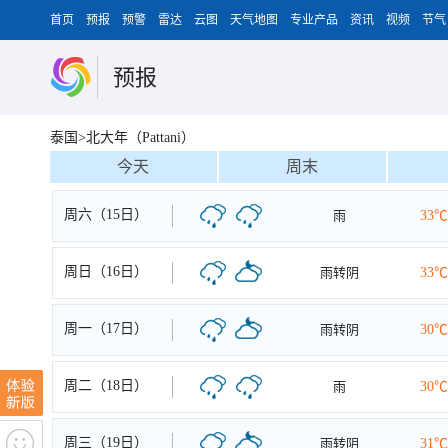
首页
预报
预警
雷达
云图
天气地图
专业产品
资讯
视频
节气
预报
泰国>北大年（Pattani）
今天
周末
周六（15日）
雨
33℃
周日（16日）
雨转阴
33℃
周一（17日）
雨转阴
30℃
周二（18日）
雨
30℃
周三（19日）
雨转阴
31℃