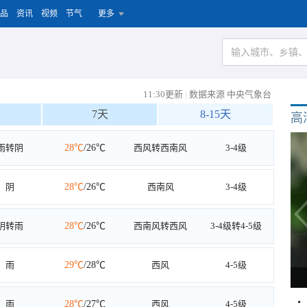
品
资讯
视频
节气
更多
11:30更新
|
数据来源 中央气象台
7天
8-15天
高
雨转阴
28℃
/26℃
西风转西南风
3-4级
阴
28℃
/26℃
西南风
3-4级
阴转雨
28℃
/26℃
西南风转西风
3-4级转4-5级
雨
29℃
/28℃
西风
4-5级
雨
28℃
/27℃
西风
4-5级