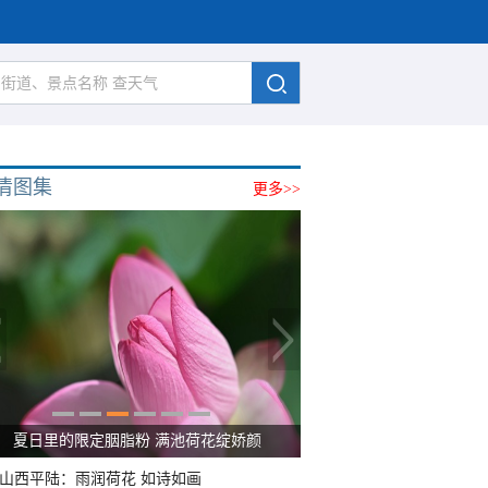
清图集
更多>>
夏日里的限定胭脂粉 满池荷花绽娇颜
山西平陆：雨润荷花 如诗如画