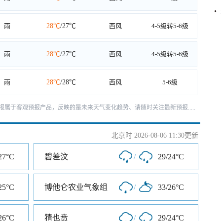
雨
28℃
/27℃
西风
4-5级转5-6级
雨
28℃
/27℃
西风
4-5级转5-6级
雨
28℃
/28℃
西风
5-6级
报属于客观预报产品，反映的是未来天气变化趋势、请随时关注最新预报.....
北京时 2026-08-06 11:30更新
27°C
碧差汶
/
29/24°C
25°C
博他仑农业气象组
/
33/26°C
26°C
猜也贲
/
29/24°C