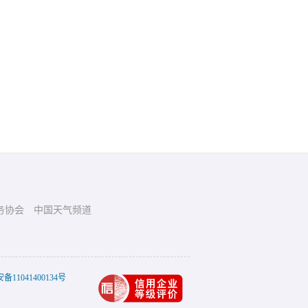
务协会
中国天气频道
11041400134号