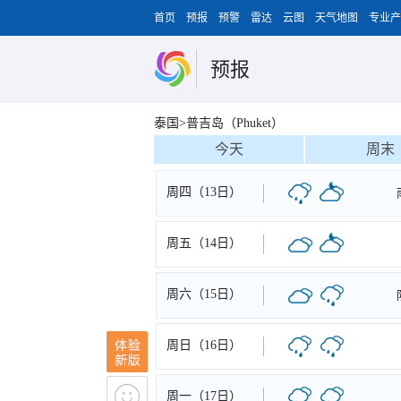
首页
预报
预警
雷达
云图
天气地图
专业产
预报
泰国>普吉岛（Phuket）
今天
周末
周四（13日）
周五（14日）
周六（15日）
周日（16日）
周一（17日）