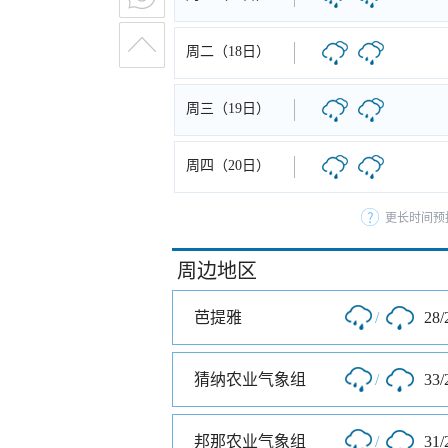
周二（18日）
周三（19日）
周四（20日）
更长时间预
周边地区
芭提雅
/
28/
猜纳农业气象组
/
33/
邦那农业气象组
/
31/