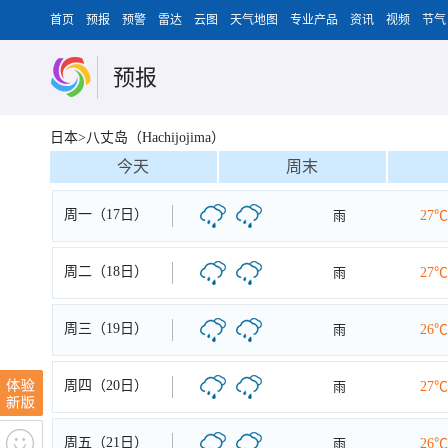
首页
预报
预警
雷达
云图
天气地图
专业产品
资讯
视频
节气
预报
日本>八丈岛（Hachijojima）
今天
周末
周一（17日）
雨
27℃
周二（18日）
雨
27℃
周三（19日）
雨
26℃
周四（20日）
雨
27℃
周五（21日）
雨
26℃