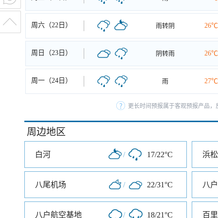
周六（22日）
雨转阴
26℃
周日（23日）
阴转雨
26℃
周一（24日）
雨
27℃
更长时间预报属于客观预报产品，反
周边地区
白河
/
17/22°C
浜松
八尾机场
/
22/31°C
八户
八户航空基地
/
18/21°C
百里