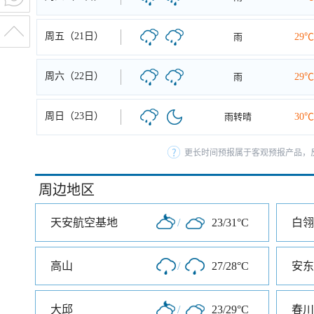
周五（21日）
雨
29℃
周六（22日）
雨
29℃
周日（23日）
雨转晴
30℃
更长时间预报属于客观预报产品，反
周边地区
天安航空基地
/
23/31°C
白翎
高山
/
27/28°C
安东
大邱
/
23/29°C
春川