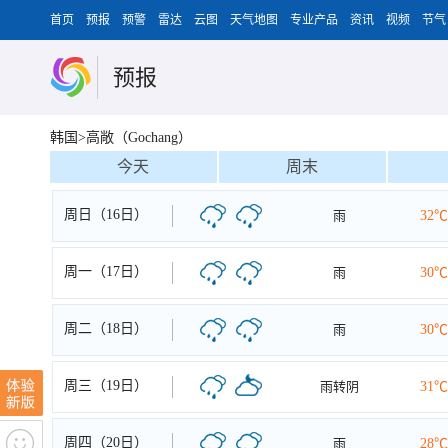
首页
预报
预警
雷达
云图
天气地图
专业产品
资讯
视频
节气
预报
韩国>高敞（Gochang）
今天
周末
周日（16日）
雨
32℃
周一（17日）
雨
30℃
周二（18日）
雨
30℃
周三（19日）
雨转阴
31℃
周四（20日）
雨
28℃