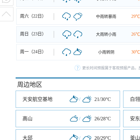
周六（22日）
中雨转暴雨
29℃
周日（23日）
大雨转小雨
26℃
周一（24日）
小雨转阴
30℃
更长时间预报属于客观预报产品，反
周边地区
天安航空基地
/
21/30°C
白翎
高山
/
26/28°C
安东
大邱
/
20/29°C
釜山