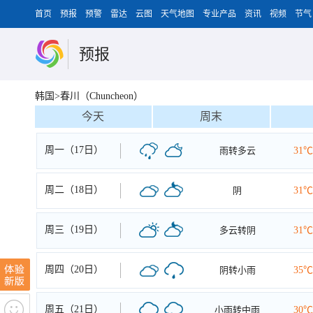
首页
预报
预警
雷达
云图
天气地图
专业产品
资讯
视频
节气
预报
韩国>春川（Chuncheon）
今天
周末
周一（17日）
雨转多云
31℃
周二（18日）
阴
31℃
周三（19日）
多云转阴
31℃
周四（20日）
阴转小雨
35℃
周五（21日）
小雨转中雨
30℃