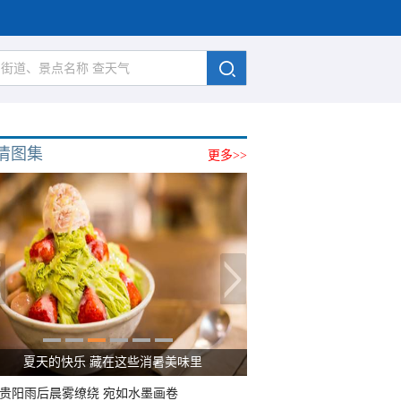
清图集
更多>>
广西南宁：盛夏里的“绿野仙踪”
贵阳雨后晨雾缭绕 宛如水墨画卷