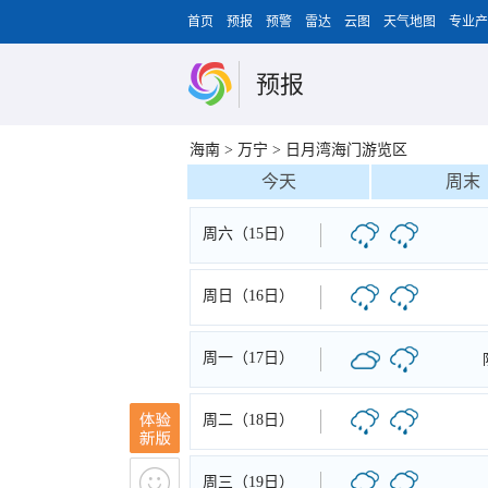
首页
预报
预警
雷达
云图
天气地图
专业产
预报
海南
>
万宁
>
日月湾海门游览区
今天
周末
周六（15日）
周日（16日）
周一（17日）
周二（18日）
周三（19日）