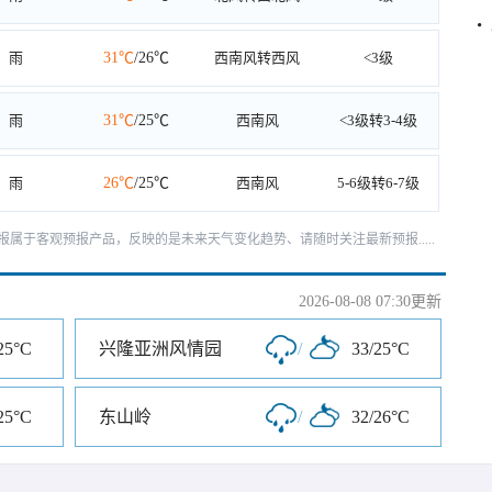
雨
31℃
/26℃
西南风转西风
<3级
雨
31℃
/25℃
西南风
<3级转3-4级
雨
26℃
/25℃
西南风
5-6级转6-7级
天预报属于客观预报产品，反映的是未来天气变化趋势、请随时关注最新预报.....
2026-08-08 07:30更新
25°C
兴隆亚洲风情园
/
33/25°C
25°C
东山岭
/
32/26°C