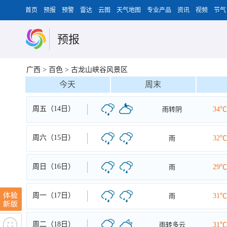
首页
预报
预警
雷达
云图
天气地图
专业产品
资讯
视频
节气
预报
广西
>
百色
>
古龙山峡谷风景区
今天
周末
周五（14日）
雨转阴
34℃
周六（15日）
雨
32℃
周日（16日）
雨
29℃
周一（17日）
雨
31℃
周二（18日）
雨转多云
31℃