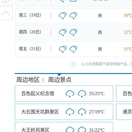
周三（19日）
雨
30℃
周四（20日）
雨
32℃
周五（21日）
雨
31℃
8-15天预报属于客观预报产品，
周边地区
周边景点
|
百色起义纪念馆
/
35/25°C
百色
大石围天坑群景区
/
27/19°C
通灵
大王岭风景区
/
31/22°C