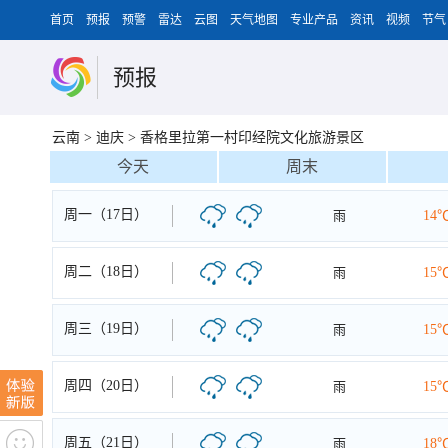
首页
预报
预警
雷达
云图
天气地图
专业产品
资讯
视频
节气
预报
云南
>
迪庆
>
香格里拉第一村印经院文化旅游景区
今天
周末
周一（17日）
雨
14
周二（18日）
雨
15
周三（19日）
雨
15
周四（20日）
雨
15
周五（21日）
雨
18