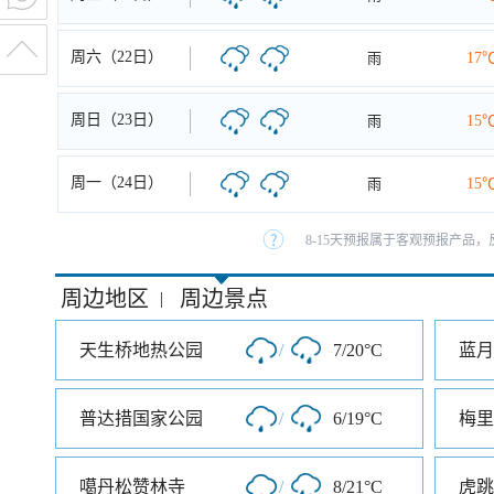
周六（22日）
雨
17
周日（23日）
雨
15
周一（24日）
雨
15
8-15天预报属于客观预报产品，
周边地区
周边景点
|
天生桥地热公园
/
7/20°C
蓝月
普达措国家公园
/
6/19°C
梅里
噶丹松赞林寺
/
8/21°C
虎跳