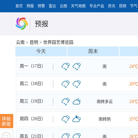
首页
预报
预警
雷达
云图
天气地图
专业产品
资讯
视频
节气
预报
云南
>
昆明
>
世界园艺博览园
今天
周末
周一（17日）
雨
24℃
周二（18日）
雨
20℃
周三（19日）
雨转多云
24℃
周四（20日）
雨转阴
25℃
周五（21日）
雨
26℃