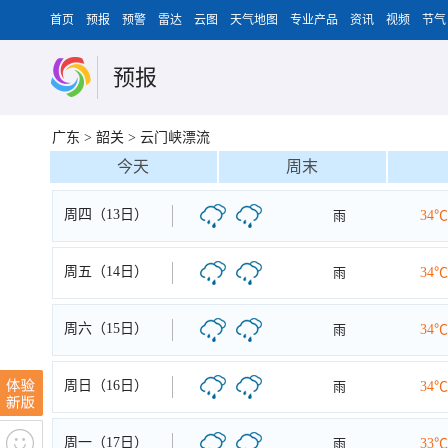
首页
预报
预警
雷达
云图
天气地图
专业产品
资讯
视频
节气
预报
广东
>
韶关
>
云门峡漂流
今天
周末
周四（13日）
雨
34℃
周五（14日）
雨
34℃
周六（15日）
雨
34℃
周日（16日）
雨
34℃
周一（17日）
雨
33℃