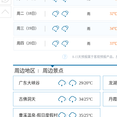
周二（18日）
雨
32℃
周三（19日）
雨
34℃
周四（20日）
雨
33℃
8-15天预报属于客观预报产品，
周边地区
周边景点
|
广东大峡谷
/
29/20°C
龙湖
古佛洞天
/
34/25°C
丹霞
曹溪温泉-假日度假村
/
35/25°C