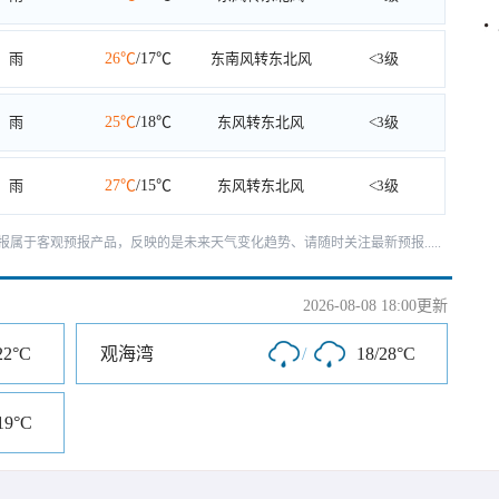
雨
26℃
/17℃
东南风转东北风
<3级
雨
25℃
/18℃
东风转东北风
<3级
雨
27℃
/15℃
东风转东北风
<3级
天预报属于客观预报产品，反映的是未来天气变化趋势、请随时关注最新预报.....
2026-08-08 18:00更新
22°C
观海湾
/
18/28°C
19°C