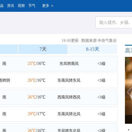
品
资讯
视频
节气
更多
18:00更新
|
数据来源 中央气象台
7天
8-15天
高
雨
25℃
/16℃
东风转南风
<3级
雨转阴
26℃
/16℃
东南风转东风
<3级
雨
26℃
/16℃
西南风转西风
<3级
雨
29℃
/17℃
东南风转北风
<3级
雨
26℃
/16℃
东风转东北风
<3级