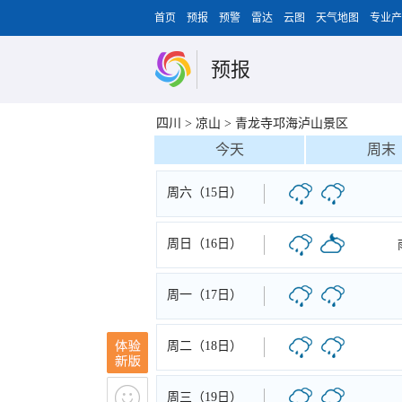
首页
预报
预警
雷达
云图
天气地图
专业产
预报
四川
>
凉山
>
青龙寺邛海泸山景区
今天
周末
周六（15日）
周日（16日）
周一（17日）
周二（18日）
周三（19日）