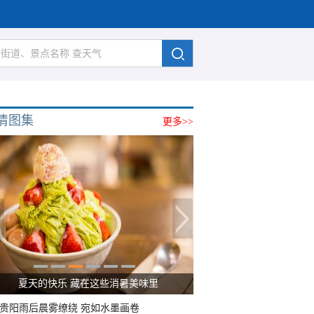
清图集
更多>>
夏天的快乐 藏在这些消暑美味里
贵阳雨后晨雾缭绕 宛如水墨画卷