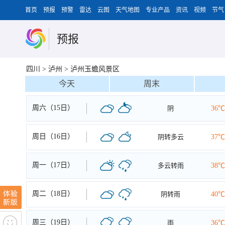
首页
预报
预警
雷达
云图
天气地图
专业产品
资讯
视频
节气
预报
四川
>
泸州
>
泸州玉蟾风景区
今天
周末
周六（15日）
阴
36℃
周日（16日）
阴转多云
37℃
周一（17日）
多云转雨
38℃
周二（18日）
阴转雨
40℃
周三（19日）
雨
36℃