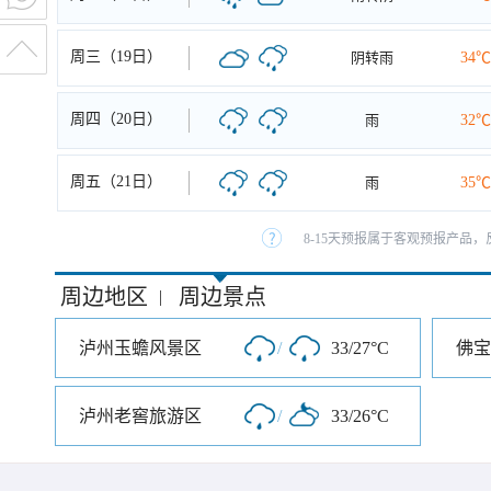
周三（19日）
阴转雨
34℃
周四（20日）
雨
32℃
周五（21日）
雨
35℃
8-15天预报属于客观预报产品，
周边地区
周边景点
|
泸州玉蟾风景区
/
33/27°C
佛宝
泸州老窖旅游区
/
33/26°C