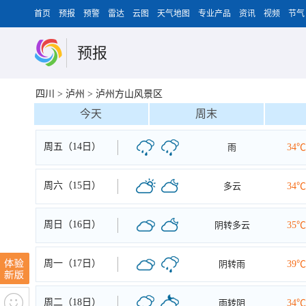
首页
预报
预警
雷达
云图
天气地图
专业产品
资讯
视频
节气
预报
四川
>
泸州
>
泸州方山风景区
今天
周末
周五（14日）
雨
34℃
周六（15日）
多云
34℃
周日（16日）
阴转多云
35℃
周一（17日）
阴转雨
39℃
周二（18日）
雨转阴
34℃