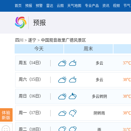
首页
预报
预警
雷达
云图
天气地图
专业产品
资讯
视频
节气
预报
四川
>
遂宁
>
中国观音故里广德风景区
今天
周末
周五（14日）
多云
37℃
周六（15日）
多云
38℃
周日（16日）
多云转阴
38℃
周一（17日）
阴转雨
38℃
周二（18日）
雨
31℃