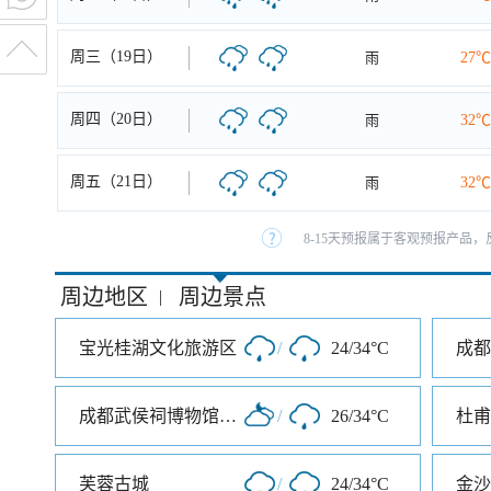
周三（19日）
雨
27℃
周四（20日）
雨
32℃
周五（21日）
雨
32℃
8-15天预报属于客观预报产品，
周边地区
周边景点
|
宝光桂湖文化旅游区
/
24/34°C
成都武侯祠博物馆南门
/
26/34°C
杜甫
芙蓉古城
/
24/34°C
金沙