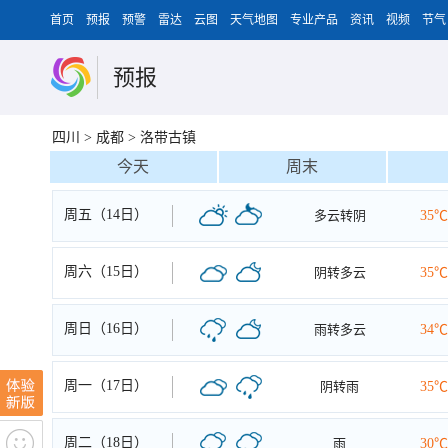
首页
预报
预警
雷达
云图
天气地图
专业产品
资讯
视频
节气
预报
四川
>
成都
>
洛带古镇
今天
周末
周五（14日）
多云转阴
35℃
周六（15日）
阴转多云
35℃
周日（16日）
雨转多云
34℃
周一（17日）
阴转雨
35℃
周二（18日）
雨
30℃