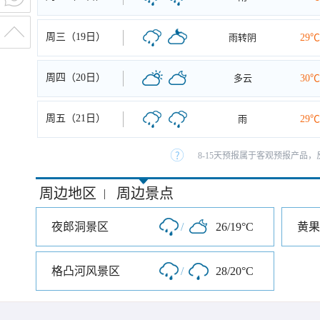
周三（19日）
雨转阴
29℃
周四（20日）
多云
30℃
周五（21日）
雨
29℃
8-15天预报属于客观预报产品，
周边地区
周边景点
|
夜郎洞景区
/
26/19°C
黄果
格凸河风景区
/
28/20°C