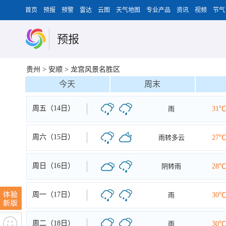
首页
预报
预警
雷达
云图
天气地图
专业产品
资讯
视频
节气
预报
贵州
>
安顺
>
龙宫风景名胜区
今天
周末
周五（14日）
雨
31℃
周六（15日）
雨转多云
27℃
周日（16日）
阴转雨
28℃
周一（17日）
雨
30℃
周二（18日）
雨
30℃