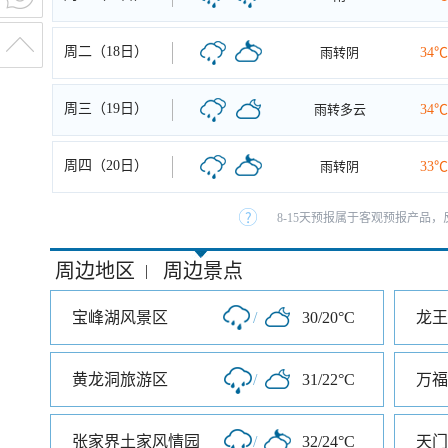
周二（18日）
雨转阴
34℃
周三（19日）
雨转多云
34℃
周四（20日）
雨转阴
33℃
8-15天预报属于客观预报产品，
周边地区
周边景点
|
宝峰湖风景区
/
30/20°C
龙王
黄龙洞旅游区
/
31/22°C
万福
张家界土家风情园
/
32/24°C
天门