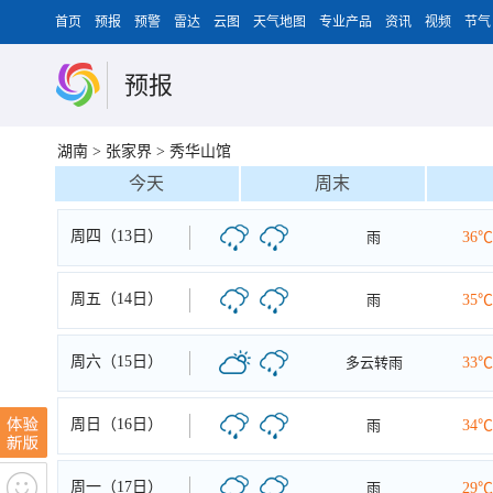
首页
预报
预警
雷达
云图
天气地图
专业产品
资讯
视频
节气
预报
湖南
>
张家界
>
秀华山馆
今天
周末
周四（13日）
雨
36℃
周五（14日）
雨
35℃
周六（15日）
多云转雨
33℃
周日（16日）
雨
34℃
周一（17日）
雨
29℃