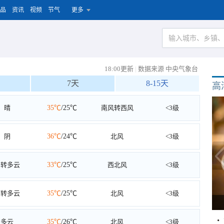
品
资讯
视频
节气
更多
18:00更新
|
数据来源 中央气象台
7天
8-15天
高
晴
35℃
/25℃
南风转西风
<3级
阴
36℃
/24℃
北风
<3级
阴转多云
33℃
/25℃
西北风
<3级
雨转多云
35℃
/25℃
北风
<3级
多云
35℃
/26℃
北风
<3级