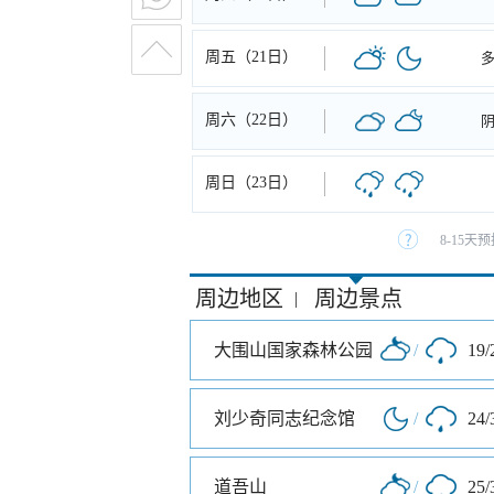
周五（21日）
周六（22日）
周日（23日）
8-15
周边地区
周边景点
|
大围山国家森林公园
/
19/
刘少奇同志纪念馆
/
24/
道吾山
/
25/