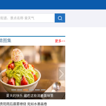
清图集
更多>>
夏天的快乐 藏在这些消暑美味里
贵阳雨后晨雾缭绕 宛如水墨画卷