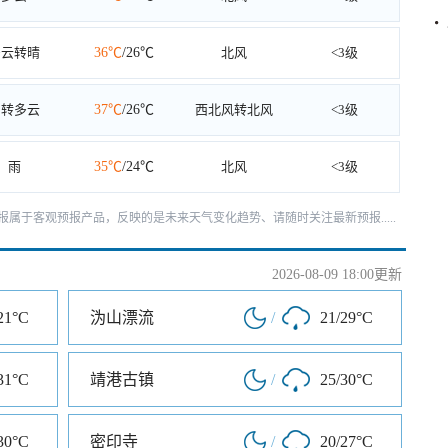
多云转晴
36℃
/26℃
北风
<3级
阴转多云
37℃
/26℃
西北风转北风
<3级
雨
35℃
/24℃
北风
<3级
天预报属于客观预报产品，反映的是未来天气变化趋势、请随时关注最新预报.....
2026-08-09 18:00更新
21°C
沩山漂流
/
21/29°C
31°C
靖港古镇
/
25/30°C
30°C
密印寺
/
20/27°C