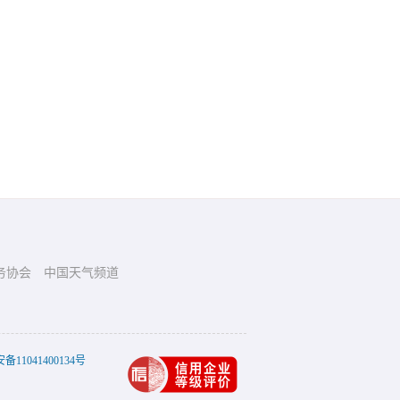
务协会
中国天气频道
11041400134号