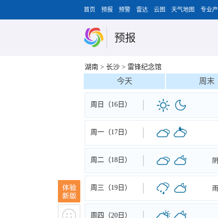
首页
预报
预警
雷达
云图
天气地图
专业产
预报
湖南
>
长沙
>
雷锋纪念馆
今天
周末
周日（16日）
周一（17日）
周二（18日）
周三（19日）
周四（20日）