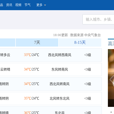
品
资讯
视频
节气
更多
18:00更新
|
数据来源 中央气象台
7天
8-15天
高
雨转多云
33℃
/24℃
西北风转西南风
<3级
多云转晴
34℃
/25℃
东风转南风
<3级
雨转阴
34℃
/25℃
西北风转南风
<3级
雨转阴
35℃
/24℃
北风转东北风
<3级
雨转晴
36℃
/25℃
东北风
<3级