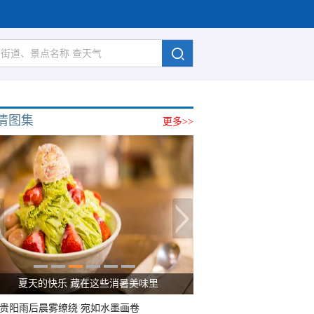
清图集
更多>>
夏天的快乐 藏在这些消暑美味里
贵阳雨后晨雾缭绕 宛如水墨画卷