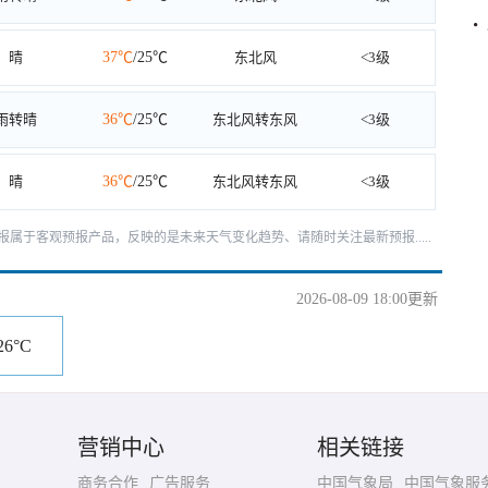
晴
37℃
/25℃
东北风
<3级
雨转晴
36℃
/25℃
东北风转东风
<3级
晴
36℃
/25℃
东北风转东风
<3级
天预报属于客观预报产品，反映的是未来天气变化趋势、请随时关注最新预报.....
2026-08-09 18:00更新
26°C
营销中心
相关链接
商务合作
广告服务
中国气象局
中国气象服