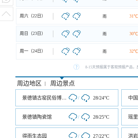
周六（22日）
雨
31℃
周日（23日）
雨
30℃
周一（24日）
雨
32℃
8-15天预报属于客观预报产品，
周边地区
周边景点
|
景德镇古窑民俗博览区
/
28/24°C
中国
景德镇陶瓷馆
/
28/25°C
瑶里
得雨生态园
/
27/22°C
洪岩