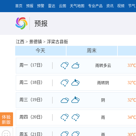
首页
预报
预警
雷达
云图
天气地图
专业产品
资讯
视频
节气
预报
江西
>
景德镇
>
浮梁古县衙
今天
周末
周一（17日）
雨转多云
33℃
周二（18日）
雨转阴
32℃
周三（19日）
阴
32℃
周四（20日）
雨
34℃
周五（21日）
雨
30℃