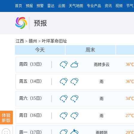
首页
预报
预警
雷达
云图
天气地图
专业产品
资讯
视频
节气
预报
江西
>
赣州
>
叶坪革命旧址
今天
周末
周四（13日）
雨转多云
36℃
周五（14日）
雨
36℃
周六（15日）
雨
34℃
周日（16日）
雨
27℃
周一（17日）
雨转阴
29℃