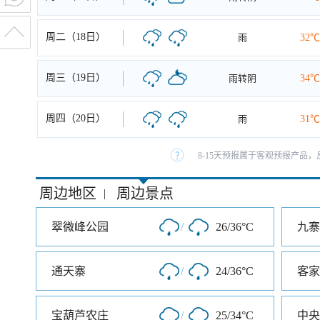
周二（18日）
雨
32℃
周三（19日）
雨转阴
34℃
周四（20日）
雨
31℃
8-15天预报属于客观预报产品，
周边地区
周边景点
|
翠微峰公园
/
26/36°C
九寨
通天寨
/
24/36°C
客家
宝葫芦农庄
/
25/34°C