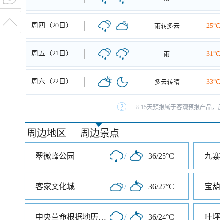
周四（20日）
雨转多云
25℃
周五（21日）
雨
31℃
周六（22日）
多云转晴
33℃
8-15天预报属于客观预报产品，
周边地区
周边景点
|
翠微峰公园
/
36/25°C
九寨
客家文化城
/
36/27°C
宝葫
中央革命根据地历史博物馆
/
36/24°C
叶坪