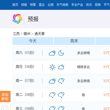
首页
预报
预警
雷达
云图
天气地图
专业产品
资讯
视频
节气
预报
江西
>
赣州
>
通天寨
今天
周末
周六（15日）
多云转晴
33℃
周日（16日）
晴转多云
33℃
周一（17日）
多云转雨
32℃
周二（18日）
雨
32℃
周三（19日）
雨
33℃