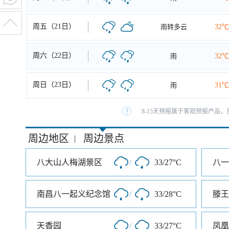
周五（21日）
雨转多云
32℃
周六（22日）
雨
32℃
周日（23日）
雨
31℃
8-15天预报属于客观预报产品，
周边地区
周边景点
|
八大山人梅湖景区
/
33/27°C
八一
南昌八一起义纪念馆
/
33/28°C
滕王
天香园
/
33/27°C
凤凰