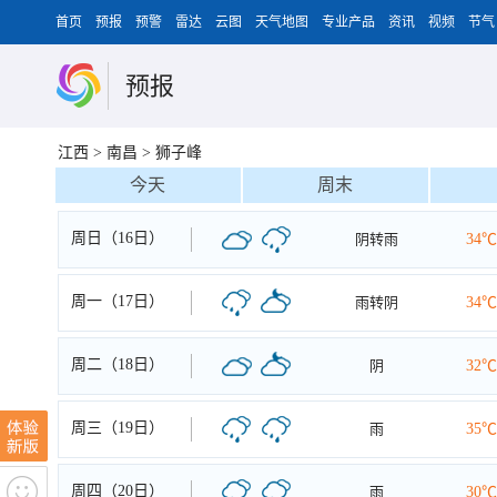
首页
预报
预警
雷达
云图
天气地图
专业产品
资讯
视频
节气
预报
江西
>
南昌
>
狮子峰
今天
周末
周日（16日）
阴转雨
34℃
周一（17日）
雨转阴
34℃
周二（18日）
阴
32℃
周三（19日）
雨
35℃
周四（20日）
雨
30℃