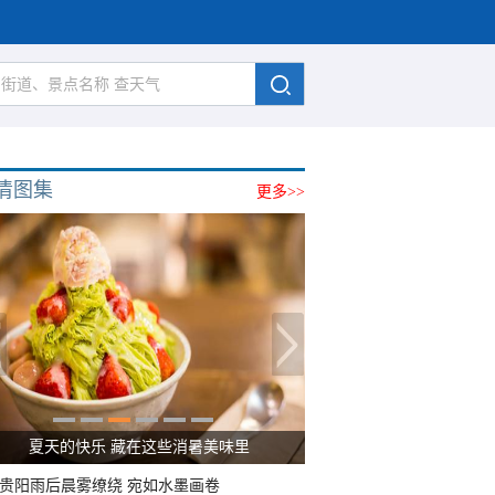
清图集
更多>>
夏天的快乐 藏在这些消暑美味里
贵阳雨后晨雾缭绕 宛如水墨画卷