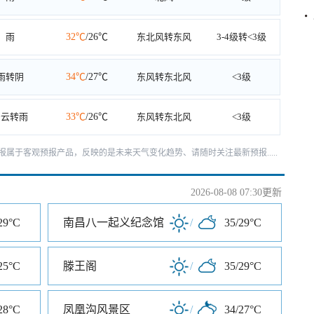
雨
32℃
/26℃
东北风转东风
3-4级转<3级
雨转阴
34℃
/27℃
东风转东北风
<3级
多云转雨
33℃
/26℃
东风转东北风
<3级
天预报属于客观预报产品，反映的是未来天气变化趋势、请随时关注最新预报.....
2026-08-08 07:30更新
29°C
南昌八一起义纪念馆
/
35/29°C
25°C
滕王阁
/
35/29°C
28°C
凤凰沟风景区
/
34/27°C