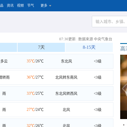
品
资讯
视频
节气
更多
07:30更新
|
数据来源 中央气象台
7天
8-15天
高
多云
35℃
/26℃
东北风
<3级
晴转雨
36℃
/27℃
北风转东南风
<3级
雨
33℃
/25℃
东北风转西风
<3级
雨
27℃
/24℃
北风
<3级
雨
32℃
/26℃
北风
<3级