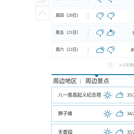
周四（20日）
周五（21日）
周六（22日）
8-15
周边地区
周边景点
|
八一南昌起义纪念塔
/
35/
狮子峰
/
34/
天香园
/
35/