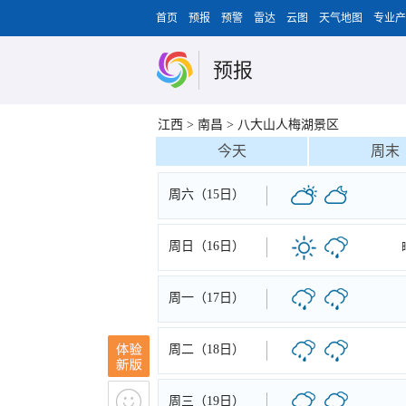
首页
预报
预警
雷达
云图
天气地图
专业产
预报
江西
>
南昌
>
八大山人梅湖景区
今天
周末
周六（15日）
周日（16日）
周一（17日）
周二（18日）
周三（19日）