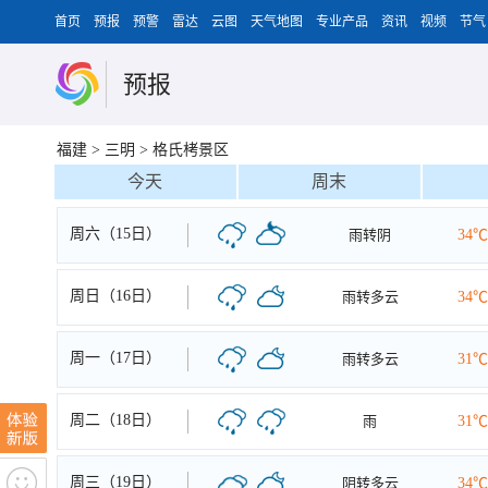
首页
预报
预警
雷达
云图
天气地图
专业产品
资讯
视频
节气
预报
福建
>
三明
>
格氏栲景区
今天
周末
周六（15日）
雨转阴
34℃
周日（16日）
雨转多云
34℃
周一（17日）
雨转多云
31℃
周二（18日）
雨
31℃
周三（19日）
阴转多云
34℃