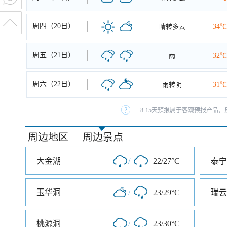
周四（20日）
晴转多云
34℃
周五（21日）
雨
32℃
周六（22日）
雨转阴
31℃
8-15天预报属于客观预报产品，
周边地区
周边景点
|
大金湖
/
22/27°C
泰宁
玉华洞
/
23/29°C
瑞云
桃源洞
/
23/30°C