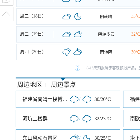
周二（18日）
阴转晴
33℃
周三（19日）
阴转多云
32℃
周四（20日）
雨转阴
30℃
8-15天预报属于客观预报产品，
周边地区
周边景点
|
福建省南靖土楼博物馆
/
30/20°C
福建
河坑土楼群
/
32/23°C
南欧
东山风动石景区
/
30/25°C
塔下