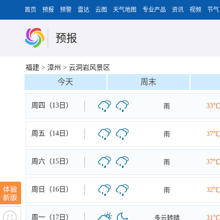
首页
预报
预警
雷达
云图
天气地图
专业产品
资讯
视频
节气
预报
福建
>
漳州
>
云洞岩风景区
今天
周末
周四（13日）
雨
33℃
周五（14日）
雨
37℃
周六（15日）
雨
37℃
周日（16日）
雨
32℃
周一（17日）
多云转晴
31℃