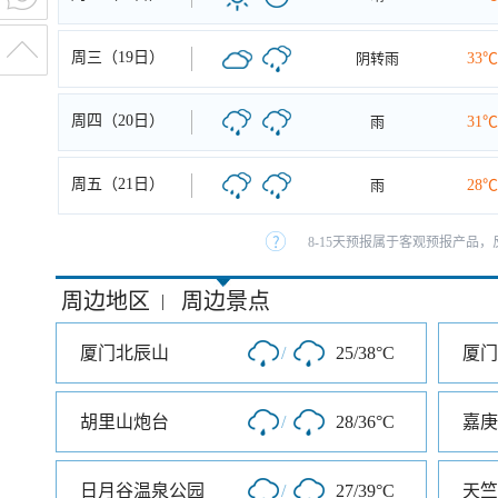
周三（19日）
阴转雨
33℃
周四（20日）
雨
31℃
周五（21日）
雨
28℃
8-15天预报属于客观预报产品，
周边地区
周边景点
|
厦门北辰山
/
25/38°C
厦门
胡里山炮台
/
28/36°C
嘉庚
日月谷温泉公园
/
27/39°C
天竺