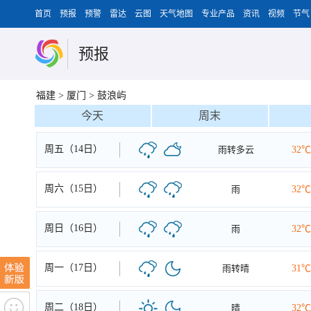
首页
预报
预警
雷达
云图
天气地图
专业产品
资讯
视频
节气
预报
福建
>
厦门
>
鼓浪屿
今天
周末
周五（14日）
雨转多云
32℃
周六（15日）
雨
32℃
周日（16日）
雨
32℃
周一（17日）
雨转晴
31℃
周二（18日）
晴
32℃