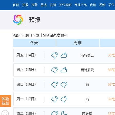
首页
预报
预警
雷达
云图
天气地图
专业产品
资讯
视频
节气
预报
福建
>
厦门
>
翠丰SPA温泉度假村
今天
周末
周五（14日）
雨转多云
35℃
周六（15日）
雨转多云
36℃
周日（16日）
雨
35℃
周一（17日）
雨
33℃
周二（18日）
雨转晴
33℃