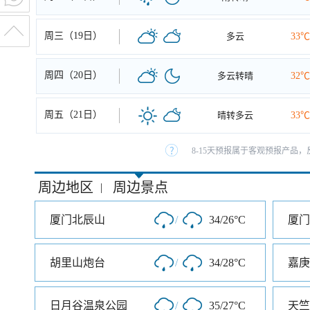
周三（19日）
多云
33℃
周四（20日）
多云转晴
32℃
周五（21日）
晴转多云
33℃
8-15天预报属于客观预报产品，
周边地区
周边景点
|
厦门北辰山
/
34/26°C
厦门
胡里山炮台
/
34/28°C
嘉庚
日月谷温泉公园
/
35/27°C
天竺