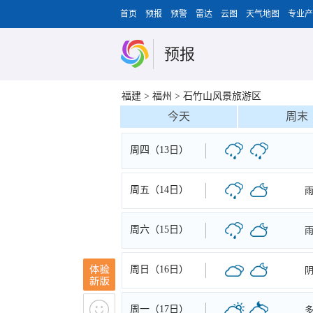
首页
预报
预警
雷达
云图
天气地图
专业产
预报
福建
>
福州
>
石竹山风景旅游区
今天
周末
周四（13日）
周五（14日）
周六（15日）
周日（16日）
周一（17日）