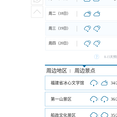
周二（18日）
周三（19日）
周四（20日）
8-15
周边地区
周边景点
|
福建省冰心文学馆
/
34/
第一山景区
/
36/
船政文化景区
/
35/