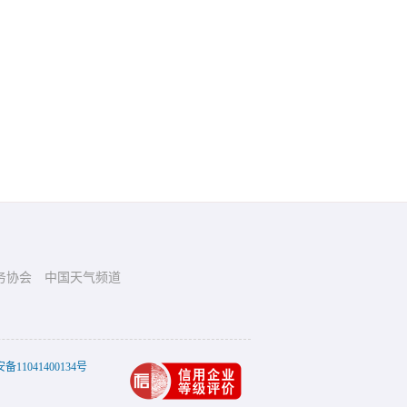
务协会
中国天气频道
11041400134号