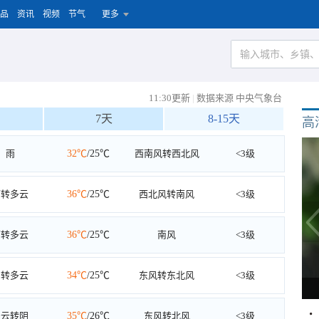
品
资讯
视频
节气
更多
11:30更新
|
数据来源 中央气象台
7天
8-15天
高
雨
32℃
/25℃
西南风转西北风
<3级
雨转多云
36℃
/25℃
西北风转南风
<3级
雨转多云
36℃
/25℃
南风
<3级
阴转多云
34℃
/25℃
东风转东北风
<3级
多云转阴
35℃
/26℃
东风转北风
<3级