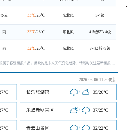
多云
33℃
/26℃
东北风
3-4级
雨
32℃
/26℃
东北风
4-5级转3-4级
雨
32℃
/26℃
东北风
3-4级转<3级
天预报属于客观预报产品，反映的是未来天气变化趋势、请随时关注最新预报.....
2026-08-06 11:30更新
27°C
长乐旅游馆
/
35/26°C
27°C
乐峰赤壁景区
/
37/25°C
27°C
青云山景区
/
32/22°C