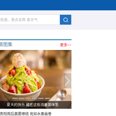
清图集
更多>>
夏天的快乐 藏在这些消暑美味里
贵阳雨后晨雾缭绕 宛如水墨画卷