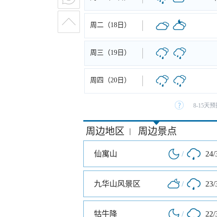
周二（18日）
周三（19日）
周四（20日）
8-15
周边地区
周边景点
|
仙寓山
/
24/
九华山风景区
/
23/
牯牛降
/
22/