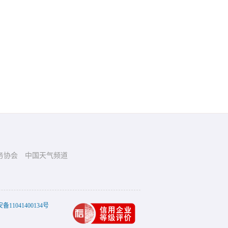
务协会
中国天气频道
11041400134号