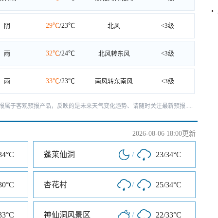
阴
29℃
/23℃
北风
<3级
雨
32℃
/24℃
北风转东风
<3级
雨
33℃
/23℃
南风转东南风
<3级
天预报属于客观预报产品，反映的是未来天气变化趋势、请随时关注最新预报.....
2026-08-06 18:00更新
34°C
蓬莱仙洞
/
23/34°C
30°C
杏花村
/
25/34°C
33°C
神仙洞风景区
/
22/33°C