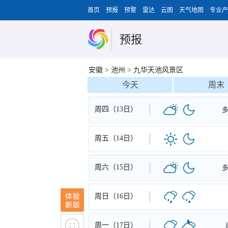
首页
预报
预警
雷达
云图
天气地图
专业产
预报
安徽
>
池州
>
九华天池风景区
今天
周末
周四（13日）
周五（14日）
周六（15日）
周日（16日）
周一（17日）