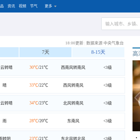
品
资讯
视频
节气
更多
18:00更新
|
数据来源 中央气象台
7天
8-15天
高
多云转晴
30℃
/21℃
西南风转南风
<3级
晴
33℃
/22℃
西风转南风
<3级
多云转晴
34℃
/23℃
北风转南风
<3级
雨
28℃
/20℃
东南风
<3级
雨转阴
23℃
/21℃
东北风转北风
<3级