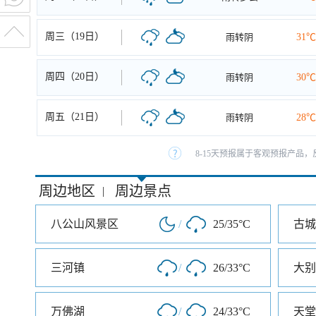
周三（19日）
雨转阴
31℃
周四（20日）
雨转阴
30℃
周五（21日）
雨转阴
28℃
8-15天预报属于客观预报产品，
周边地区
周边景点
|
八公山风景区
/
25/35°C
古城
三河镇
/
26/33°C
大别
万佛湖
/
24/33°C
天堂