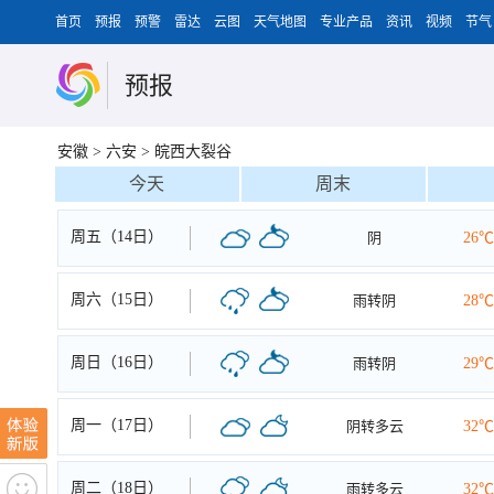
首页
预报
预警
雷达
云图
天气地图
专业产品
资讯
视频
节气
预报
安徽
>
六安
>
皖西大裂谷
今天
周末
周五（14日）
阴
26℃
周六（15日）
雨转阴
28℃
周日（16日）
雨转阴
29℃
周一（17日）
阴转多云
32℃
周二（18日）
雨转多云
32℃