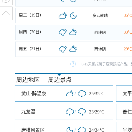
周三（19日）
多云转晴
35℃
周四（20日）
雨转阴
33℃
周五（21日）
雨转阴
29℃
8-15天预报属于客观预报产品，
周边地区
周边景点
|
黄山·醉温泉
/
25/35°C
太平
九龙瀑
/
23/29°C
普仁
唐模风景区
/
24/34°C
呈坎