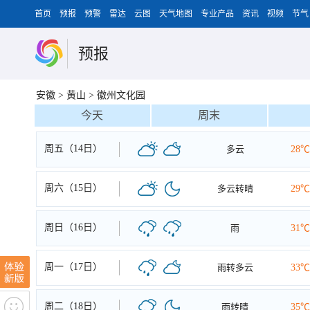
首页
预报
预警
雷达
云图
天气地图
专业产品
资讯
视频
节气
预报
安徽
>
黄山
>
徽州文化园
今天
周末
周五（14日）
多云
28℃
周六（15日）
多云转晴
29℃
周日（16日）
雨
31℃
周一（17日）
雨转多云
33℃
周二（18日）
雨转晴
35℃