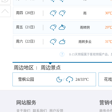
周四（20日）
雨
30℃
周五（21日）
雨转阴
29℃
周六（22日）
雨转多云
31℃
8-15天预报属于客观预报产品，
周边地区
周边景点
|
雪枫公园
/
24/33°C
花戏
网站服务
营销
关于我们
联系我们
用户反馈
商务合