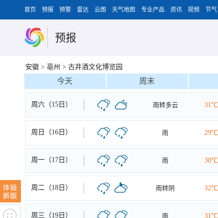
首页
预报
预警
雷达
云图
天气地图
专业产品
资讯
视频
节气
预报
安徽
>
亳州
>
古井酒文化博览园
今天
周末
周六（15日）
雨转多云
31℃
周日（16日）
雨
29℃
周一（17日）
雨
30℃
周二（18日）
雨转阴
32℃
周三（19日）
雨
31℃