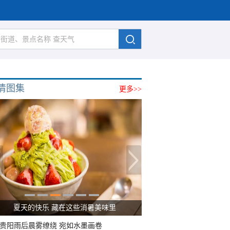
清图集
更多>>
夏天的快乐 藏在这些消暑美味里
贵阳雨后晨雾缭绕 宛如水墨画卷