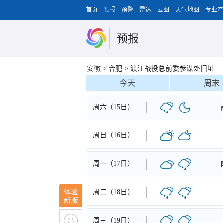
首页
预报
预警
雷达
云图
天气地图
专业产
预报
安徽
>
合肥
>
渡江战役总前委参谋处旧址
今天
周末
周六（15日）
周日（16日）
周一（17日）
周二（18日）
周三（19日）