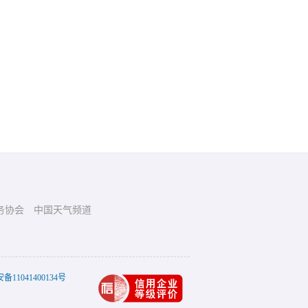
务协会
中国天气频道
11041400134号