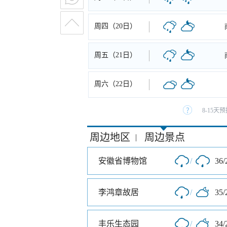
周四（20日）
周五（21日）
周六（22日）
8-15
周边地区
周边景点
|
安徽省博物馆
/
36/
李鸿章故居
/
35/
丰乐生态园
/
34/