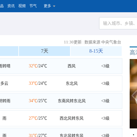
品
资讯
视频
节气
更多
11:30更新
|
数据来源 中央气象台
7天
8-15天
高
雨转晴
32℃
/24℃
西风
<3级
多云
33℃
/24℃
东北风
<3级
阴转雨
34℃
/25℃
东南风转东北风
<3级
雨
27℃
/25℃
西北风转东风
<3级
雨
31℃
/27℃
东北风转东风
<3级