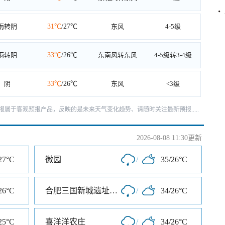
雨转阴
31℃
/27℃
东风
4-5级
雨转阴
33℃
/26℃
东南风转东风
4-5级转3-4级
阴
33℃
/26℃
东风
<3级
天预报属于客观预报产品，反映的是未来天气变化趋势、请随时关注最新预报.....
2026-08-08 11:30更新
27°C
徽园
/
35/26°C
26°C
合肥三国新城遗址公园
/
34/26°C
25°C
喜洋洋农庄
/
34/26°C