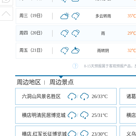
周三（19日）
多云转雨
35℃
周四（20日）
雨
29℃
周五（21日）
雨转阴
32℃
8-15天预报属于客观预报产品，
周边地区
周边景点
|
六洞山风景名胜区
/
26/33°C
诸葛
横店明清民居博览城
/
25/31°C
横店
横店.红军长征博览城
/
23/30°C