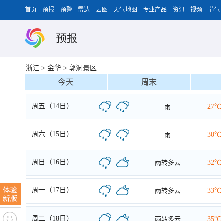
首页
预报
预警
雷达
云图
天气地图
专业产品
资讯
视频
节气
预报
浙江
>
金华
>
郭洞景区
今天
周末
周五（14日）
雨
27℃
周六（15日）
雨
30℃
周日（16日）
雨转多云
32℃
周一（17日）
雨转多云
33℃
周二（18日）
雨转多云
35℃