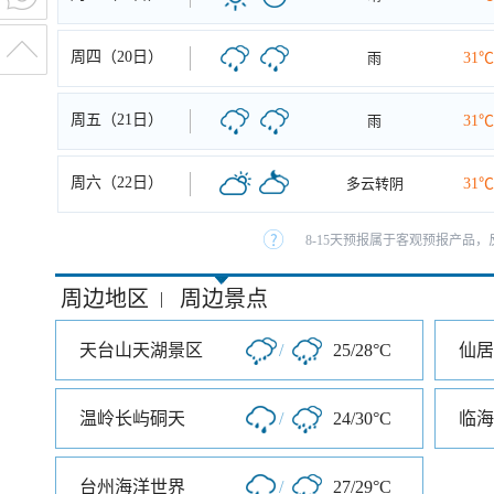
周四（20日）
雨
31℃
周五（21日）
雨
31℃
周六（22日）
多云转阴
31℃
8-15天预报属于客观预报产品，
周边地区
周边景点
|
天台山天湖景区
/
25/28°C
仙居
温岭长屿硐天
/
24/30°C
临海
台州海洋世界
/
27/29°C