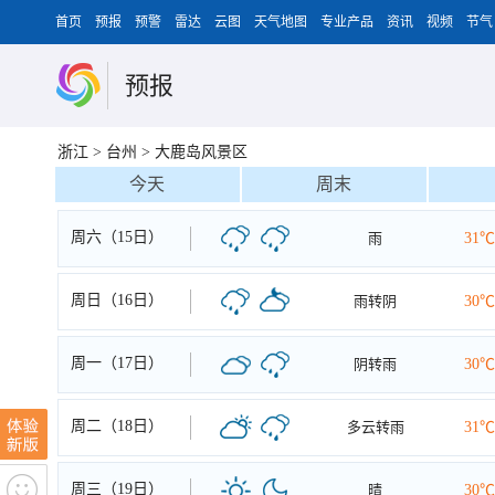
首页
预报
预警
雷达
云图
天气地图
专业产品
资讯
视频
节气
预报
浙江
>
台州
>
大鹿岛风景区
今天
周末
周六（15日）
雨
31℃
周日（16日）
雨转阴
30℃
周一（17日）
阴转雨
30℃
周二（18日）
多云转雨
31℃
周三（19日）
晴
30℃