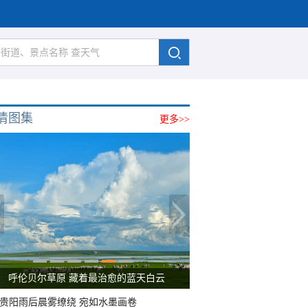
清图集
更多>>
呼伦贝尔草原 藏着最治愈的蓝天白云
贵阳雨后晨雾缭绕 宛如水墨画卷