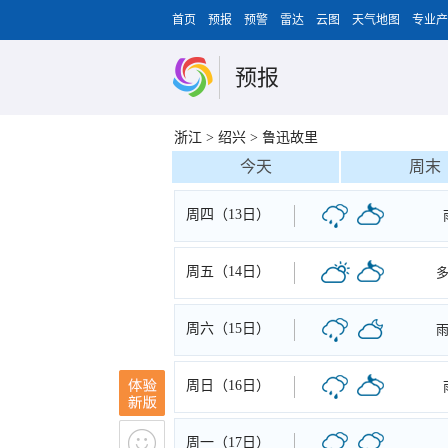
首页
预报
预警
雷达
云图
天气地图
专业产
预报
浙江
>
绍兴
>
鲁迅故里
今天
周末
周四（13日）
周五（14日）
周六（15日）
周日（16日）
周一（17日）