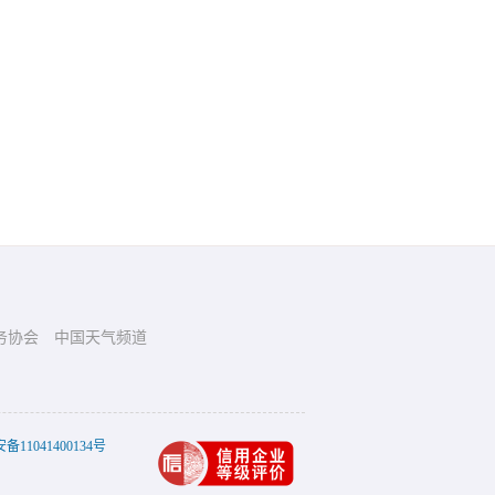
务协会
中国天气频道
11041400134号