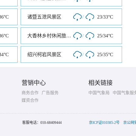
36°C
诸暨五泄风景区
/
23/33°C
36°C
大香林乡村休闲旅游区
/
25/34°C
34°C
绍兴柯岩风景区
/
25/35°C
营销中心
相关链接
商务合作
广告服务
中国气象局
中国气象服
媒资合作
客服电话：
010-68409444
京ICP证010385-2号
京公网安备