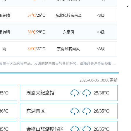
雨转晴
37℃
/26℃
东北风转东南风
<3级
雨转晴
38℃
/28℃
东南风
<3级
雨
39℃
/27℃
东南风转南风
<3级
天预报属于客观预报产品，反映的是未来天气变化趋势、请随时关注最新预报.....
2026-08-06 18:00更新
35°C
周恩来纪念馆
/
25/36°C
36°C
东湖景区
/
26/35°C
35°C
会稽山旅游度假区
/
26/35°C