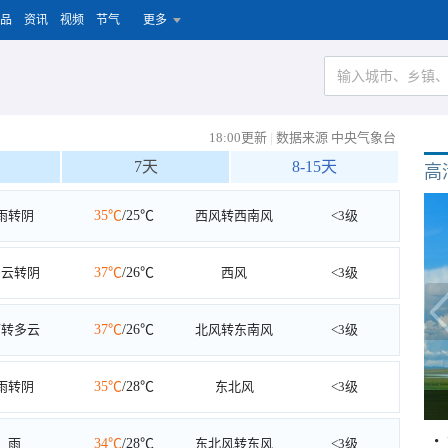
品
资讯
视频
节气
更多
18:00更新
|
数据来源 中央气象台
7天
8-15天
高
雨转阴
35℃
/25℃
西风转西南风
<3级
多云转阴
37℃
/26℃
西风
<3级
雨转多云
37℃
/26℃
北风转东南风
<3级
雨转阴
35℃
/28℃
东北风
<3级
雨
34℃
/28℃
东北风转东风
<3级