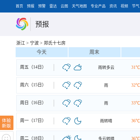
首页
预报
预警
雷达
云图
天气地图
专业产品
资讯
视频
节气
预报
浙江
>
宁波
>
郑氏十七房
今天
周末
周五（14日）
雨转多云
31℃
周六（15日）
雨
32℃
周日（16日）
雨
33℃
周一（17日）
雨转晴
36℃
周二（18日）
多云转晴
36℃