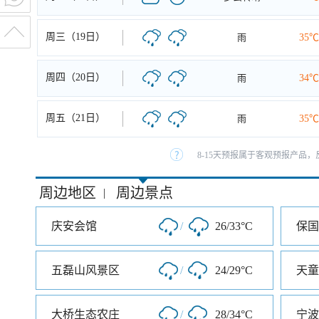
周三（19日）
雨
35℃
周四（20日）
雨
34℃
周五（21日）
雨
35℃
8-15天预报属于客观预报产品，
周边地区
周边景点
|
庆安会馆
/
26/33°C
保国
五磊山风景区
/
24/29°C
天童
大桥生态农庄
/
28/34°C
宁波