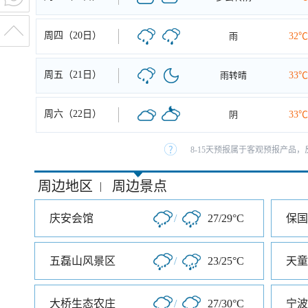
周四（20日）
雨
32℃
周五（21日）
雨转晴
33℃
周六（22日）
阴
33℃
8-15天预报属于客观预报产品，
周边地区
周边景点
|
庆安会馆
/
27/29°C
保国
五磊山风景区
/
23/25°C
天童
大桥生态农庄
/
27/30°C
宁波