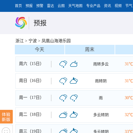
首页
预报
预警
雷达
云图
天气地图
专业产品
资讯
视频
节气
预报
浙江
>
宁波
>
凤凰山海港乐园
今天
周末
周六（15日）
雨转多云
31℃
周日（16日）
雨转阴
31℃
周一（17日）
雨
30℃
周二（18日）
多云转阴
32℃
周三（19日）
多云转阴
33℃