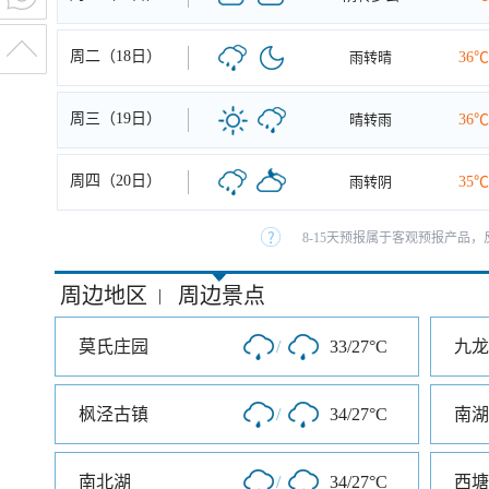
周二（18日）
雨转晴
36℃
周三（19日）
晴转雨
36℃
周四（20日）
雨转阴
35℃
8-15天预报属于客观预报产品，
周边地区
周边景点
|
莫氏庄园
/
33/27°C
九龙
枫泾古镇
/
34/27°C
南湖
南北湖
/
34/27°C
西塘