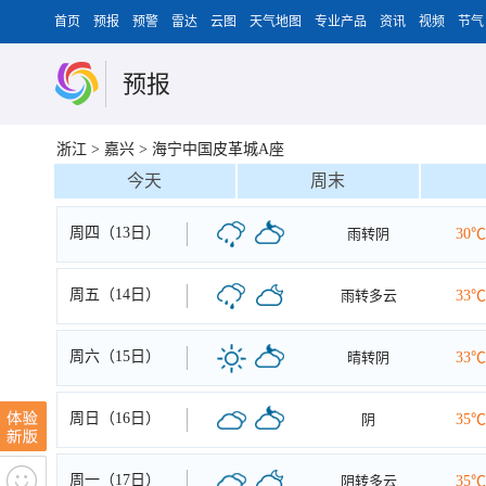
首页
预报
预警
雷达
云图
天气地图
专业产品
资讯
视频
节气
预报
浙江
>
嘉兴
>
海宁中国皮革城A座
今天
周末
周四（13日）
雨转阴
30℃
周五（14日）
雨转多云
33℃
周六（15日）
晴转阴
33℃
周日（16日）
阴
35℃
周一（17日）
阴转多云
35℃