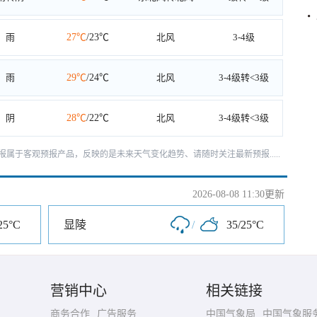
雨
27℃
/23℃
北风
3-4级
雨
29℃
/24℃
北风
3-4级转<3级
阴
28℃
/22℃
北风
3-4级转<3级
天预报属于客观预报产品，反映的是未来天气变化趋势、请随时关注最新预报.....
2026-08-08 11:30更新
25°C
显陵
/
35/25°C
营销中心
相关链接
商务合作
广告服务
中国气象局
中国气象服