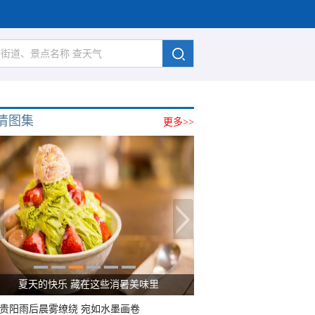
清图集
更多>>
夏天的快乐 藏在这些消暑美味里
贵阳雨后晨雾缭绕 宛如水墨画卷