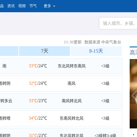
品
资讯
视频
节气
更多
11:30更新
|
数据来源 中央气象台
7天
8-15天
高
雨
33℃
/24℃
东北风转东南风
<3级
雨转阴
32℃
/24℃
南风
<3级
雨转多云
33℃
/23℃
南风转北风
<3级
雨转晴
34℃
/22℃
东南风转北风
<3级
雨转阴
31℃
/23℃
东北风转北风
<3级转3-4级