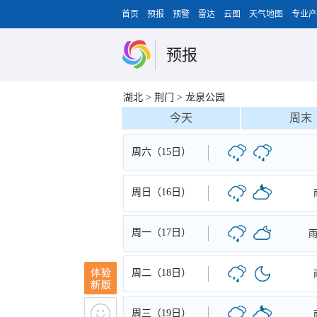
首页
预报
预警
雷达
云图
天气地图
专业产
预报
湖北
>
荆门
>
龙泉公园
今天
周末
周六（15日）
周日（16日）
周一（17日）
周二（18日）
周三（19日）