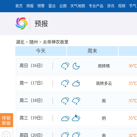
首页
预报
预警
雷达
云图
天气地图
专业产品
资讯
视频
节气
预报
湖北
>
随州
>
炎帝神农故里
今天
周末
周日（16日）
雨转晴
36℃
周一（17日）
雨转多云
35℃
周二（18日）
雨
35℃
周三（19日）
阴
35℃
周四（20日）
雨
32℃