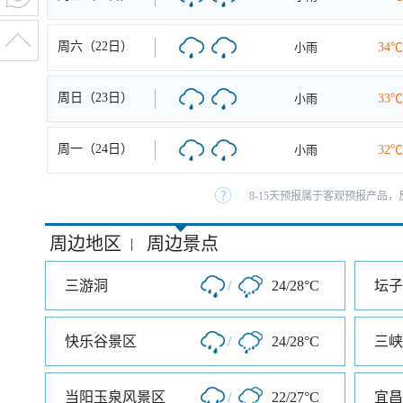
周六（22日）
小雨
34℃
周日（23日）
小雨
33℃
周一（24日）
小雨
32℃
8-15天预报属于客观预报产品，
周边地区
周边景点
|
三游洞
/
24/28°C
坛子
快乐谷景区
/
24/28°C
三峡
当阳玉泉风景区
/
22/27°C
宜昌