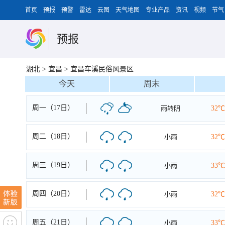
首页
预报
预警
雷达
云图
天气地图
专业产品
资讯
视频
节气
预报
湖北
>
宜昌
>
宜昌车溪民俗风景区
今天
周末
周一（17日）
雨转阴
32℃
周二（18日）
小雨
32℃
周三（19日）
小雨
33℃
周四（20日）
小雨
32℃
周五（21日）
小雨
33℃