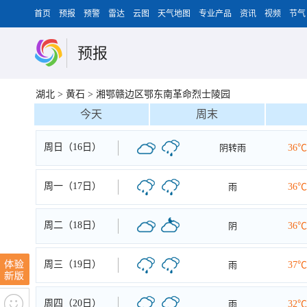
首页
预报
预警
雷达
云图
天气地图
专业产品
资讯
视频
节气
预报
湖北
>
黄石
>
湘鄂赣边区鄂东南革命烈士陵园
今天
周末
周日（16日）
阴转雨
36℃
周一（17日）
雨
36℃
周二（18日）
阴
36℃
周三（19日）
雨
37℃
周四（20日）
雨
32℃