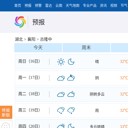
首页
预报
预警
雷达
云图
天气地图
专业产品
资讯
视频
节气
预报
湖北
>
襄阳
>
古隆中
今天
周末
周日（16日）
晴
32℃
周一（17日）
阴
32℃
周二（18日）
阴转多云
32℃
周三（19日）
雨
32℃
周四（20日）
多云转晴
33℃