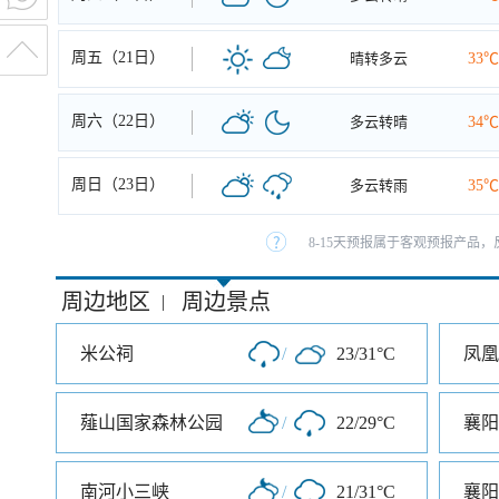
周五（21日）
晴转多云
33℃
周六（22日）
多云转晴
34℃
周日（23日）
多云转雨
35℃
8-15天预报属于客观预报产品，
周边地区
周边景点
|
米公祠
/
23/31°C
凤凰
薤山国家森林公园
/
22/29°C
襄阳
南河小三峡
/
21/31°C
襄阳