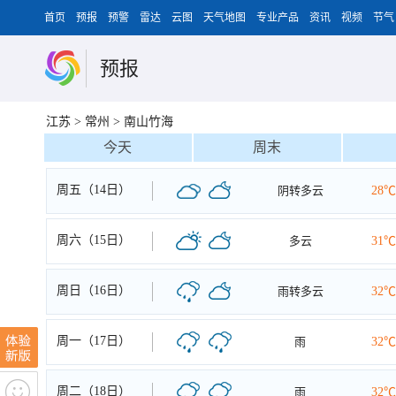
首页
预报
预警
雷达
云图
天气地图
专业产品
资讯
视频
节气
预报
江苏
>
常州
>
南山竹海
今天
周末
周五（14日）
阴转多云
28℃
周六（15日）
多云
31℃
周日（16日）
雨转多云
32℃
周一（17日）
雨
32℃
周二（18日）
雨
32℃