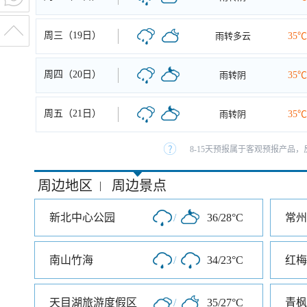
周三（19日）
雨转多云
35℃
周四（20日）
雨转阴
35℃
周五（21日）
雨转阴
35℃
8-15天预报属于客观预报产品，
周边地区
周边景点
|
新北中心公园
/
36/28°C
常州
南山竹海
/
34/23°C
红梅
天目湖旅游度假区
/
35/27°C
青枫