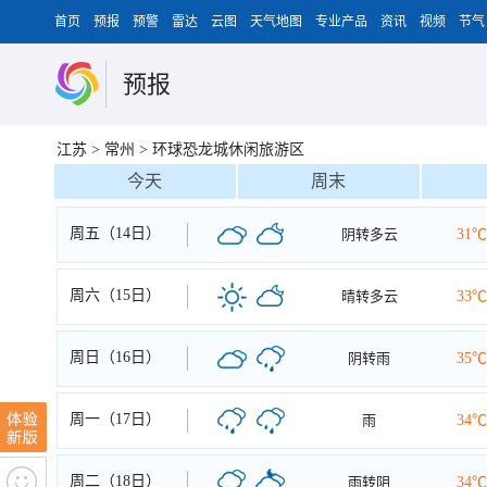
首页
预报
预警
雷达
云图
天气地图
专业产品
资讯
视频
节气
预报
江苏
>
常州
>
环球恐龙城休闲旅游区
今天
周末
周五（14日）
阴转多云
31℃
周六（15日）
晴转多云
33℃
周日（16日）
阴转雨
35℃
周一（17日）
雨
34℃
周二（18日）
雨转阴
34℃